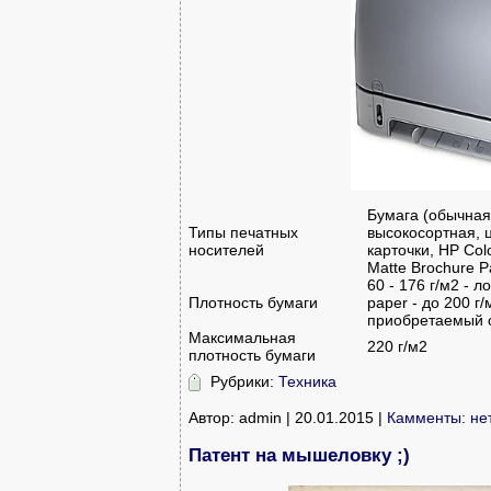
Бумага (обычна
Типы печатных
высокосортная, ц
носителей
карточки, HP Col
Matte Brochure P
60 - 176 г/м2 - л
Плотность бумаги
paper - до 200 г/
приобретаемый о
Максимальная
220 г/м2
плотность бумаги
Рубрики:
Техника
Автор: admin | 20.01.2015 |
Камменты: не
Патент на мышеловку ;)