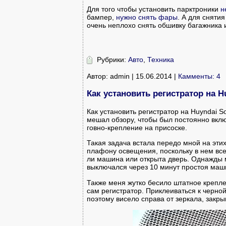
Для того чтобы установить парктроники
н
бампер,
нужно снять фары
. А для сняти
очень неплохо снять обшивку багажника
Рубрики:
Авто
,
Техника
Автор: admin | 15.06.2014 |
Камменты: 4
Как установить регистратор на Hu
Как установить регистратор на Huyndai So
мешал обзору, чтобы был постоянно вклю
говно-крепление на присоске.
Такая задача встала передо мной на эти
плафону освещения, поскольку в нем все
ли машина или открыта дверь. Однажды 
выключался через 10 минут простоя маш
Также меня жутко бесило штатное креплен
сам регистратор. Приклеиваться к черно
поэтому висело справа от зеркала, закры