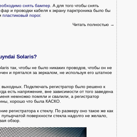
еобходимо снять бампер
. А для того чтобы снять
я фар и проводки кабеля к экрану парктроника было бы
 и
пластиковый порог
.
Читать полностью →
yndai Solaris?
laris так, чтобы не было никаких проводов, чтобы он не
чен и прятался за зеркалом, не используя его штатное
х выходных. Подключать регистратор было решено к
гда есть напряжение, вне зависимости от того заведена
меня немножко помяли и свалили, а регистратор
ины, хорошо что была КАСКО.
ие регистратора к стеклу. По размеру оно такое же как
й пупырчатой поверхности стекла надолго не желало,
вая обзор.