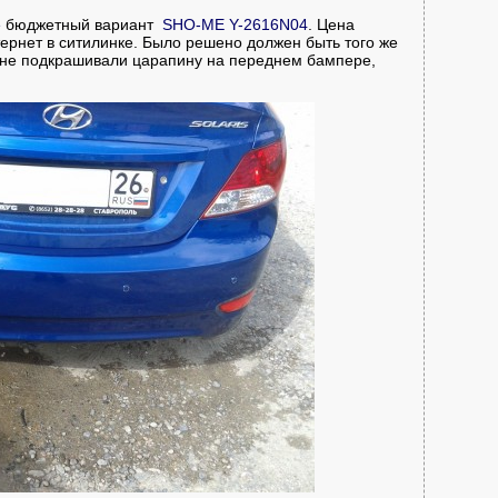
е
бюджетный вариант
SHO-ME Y-2616N04
. Цена
тернет в ситилинке. Было решено должен быть того же
 мне подкрашивали царапину на переднем бампере,