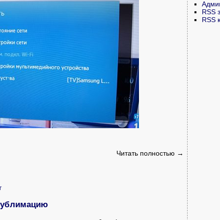
Адми
RSS 
RSS 
Читать полностью →
т
 сублимацию