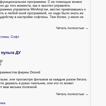
 функциональная программка
. С ее помощью можно
о до того момента, как я захотел управлять
граммка управляла WinAmp’ом, жестко привязавшись к
ять и любой иной программой, но надо было знать ее
о удобству в настройке софтины. Тем более, у меня не
Читать полностью →
стема
,
Софт
 пульта ДУ
ДУ
?
граммистов фирмы Dosvid
зыки, или просмотре фильмов за каждым разом бегать
ете держать в руках паяльник, или кто-то может
дет вам весьма полезной.
Читать полностью →
ема