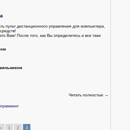
а
рать пульт дистанционного управления для компьютера,
средств!
то Вам! После того, как Вы определитесь и все таки
том
паяльником
Читать полностью →
ограмминг
«
1
2
3