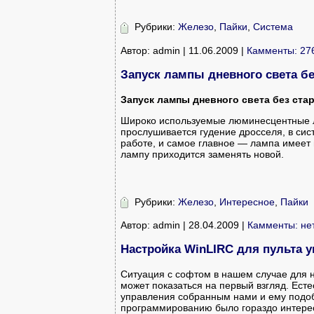
Рубрики:
Железо
,
Пайки
,
Система
Автор: admin | 11.06.2009 |
Камменты: 27
Запуск лампы дневного света бе
Запуск лампы дневного света без ста
Широко используемые люминесцентные л
прослушивается гудение дросселя, в сис
работе, и самое главное — лампа имеет н
лампу приходится заменять новой.
Рубрики:
Железо
,
Интересное
,
Пайки
Автор: admin | 28.04.2009 |
Камменты: не
Настройка WinLIRC для пульта 
Ситуация с софтом в нашем случае для н
может показаться на первый взгляд. Ест
управления собранным нами и ему подоб
программированию было гораздо интере