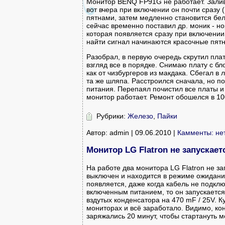
Монитор BENQ FP91G не работает. Залив
вот вчера при включении он почти сразу (
пятнами, затем медленно становится бел
сейчас временно поставил др. моник - н
которая появляется сразу при включении
найти сигнал начинаются красочные пятн
Разобрал, в первую очередь скрутил пла
взгляд все в порядке. Снимаю плату с бл
как от чизбургеров из макдака. Сбегал в
та же шляпа. Расстроился сначала, но п
питания. Перепаял почистил все платы и
монитор работает. Ремонт обошелся в 10
Рубрики:
Железо
,
Пайки
Автор: admin | 09.06.2010 |
Камменты: не
Монитор LG Flatron не запускает
На работе два монитора LG Flatron не за
выключен и находится в режиме ожидания
появляется, даже когда кабель не подклю
включенным питанием, то он запускается
вздутых конденсатора на 470 mF / 25V. К
мониторах и всё заработало. Видимо, ко
заряжались 20 минут, чтобы стартануть м