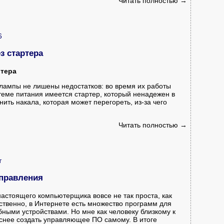
Читать полностью →
6
з стартера
ртера
ампы не лишены недостатков: во время их работы
теме питания имеется стартер, который ненадежен в
ить накала, которая может перегореть, из-за чего
Читать полностью →
т
управления
астоящего компьютерщика вовсе не так проста, как
ественно, в Интернете есть множество программ для
ными устройствами. Но мне как человеку близкому к
снее создать управляющее ПО самому. В итоге