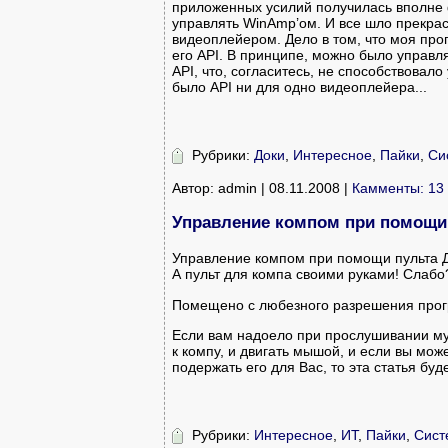
приложенных усилий получилась вполне
управлять WinAmp’ом. И все шло прекрасн
видеоплейером. Дело в том, что моя про
его API. В принципе, можно было управл
API, что, согласитесь, не способствовал
было API ни для одно видеоплейера...
Рубрики:
Доки
,
Интересное
,
Пайки
,
Си
Автор: admin | 08.11.2008 |
Камменты: 13
Управление компом при помощи
Управление компом при помощи пульта 
А пульт для компа своими руками! Слабо
Помещено с любезного разрешения про
Если вам надоело при прослушивании му
к компу, и двигать мышой, и если вы мож
подержать его для Вас, то эта статья бу
Рубрики:
Интересное
,
ИТ
,
Пайки
,
Сист