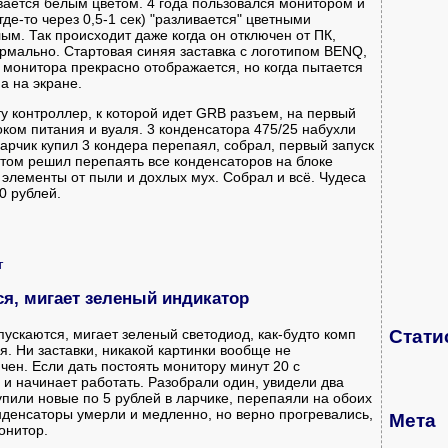
ается белым цветом. 4 года пользовался монитором и
где-то через 0,5-1 сек) "разливается" цветными
ым. Так происходит даже когда он отключен от ПК,
ормально. Стартовая синяя заставка с логотипом BENQ,
 монитора прекрасно отображается, но когда пытается
а на экране.
ту контроллер, к которой идет GRB разъем, на первый
оком питания и вуаля. 3 конденсатора 475/25 набухли
 ларчик купил 3 кондера перепаял, собрал, первый запуск
отом решил перепаять все конденсаторов на блоке
 элементы от пыли и дохлых мух. Собрал и всё. Чудеса
0 рублей.
т
ся, мигает зеленый индикатор
пускаются, мигает зеленый светодиод, как-будто комп
Стати
. Ни заставки, никакой картинки вообще не
чен. Если дать постоять монитору минут 20 с
 и начинает работать. Разобрали один, увидели два
упили новые по 5 рублей в ларчике, перепаяли на обоих
нденсаторы умерли и медленно, но верно прогревались,
Мета
онитор.