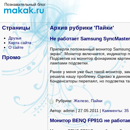
Познавательный блог
Страницы
Архив рубрики 'Пайки'
Друзья
Не работает Samsung SyncMaster
Карта сайта
О сайте
Приперли поломанный монитор Samsung 
экран". Монитор включается, индикатор п
Промо
Подсветив на монитор фонариком картин
лампами подсветки.
Ранее у меня уже был такой монитор, за
решила нашу проблему. Однако в данном
Конденсаторы перепаял, но подсветка так
Рубрики:
Железо
,
Пайки
Автор: admin | 27.05.2011 |
Камменты: 35
Монитор BENQ FP91G не работае