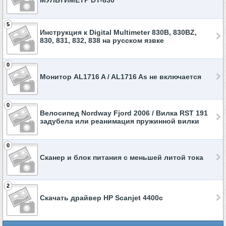
МУЛЬТИМЕТР DT-830
5
Инструкция к Digital Multimeter 830В, 830BZ,
830, 831, 832, 838 на русском язвке
0
Монитор AL1716 A / AL1716 As не включается
0
Велосипед Nordway Fjord 2006 / Вилка RST 191
задубела или реанимация пружинной вилки
0
Сканер и блок питания с меньшей литой тока
2
Скачать драйвер HP Scanjet 4400c