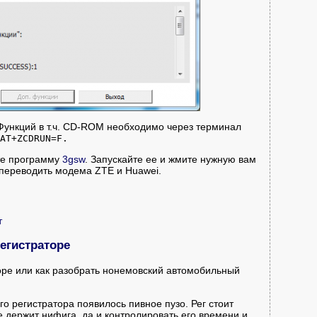
Функций в т.ч. CD-ROM необходимо через терминал
AT+ZCDRUN=F.
йте программу
3gsw
. Запускайте ее и жмите нужную вам
 переводить модема ZTE и Huawei.
т
егистраторе
оре или как разобрать нонемовский автомобильный
о регистратора появилось пивное пузо. Рег стоит
е держит нифига, да и контролировать его времени и