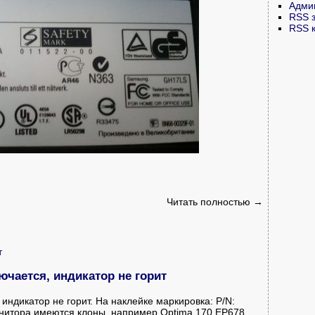
Адми
RSS 
RSS 
Читать полностью →
т
лючается, индикатор не горит
 индикатор не горит. На наклейке маркировка: P/N:
монитора имеются клоны, например
Optima 170 EP678,