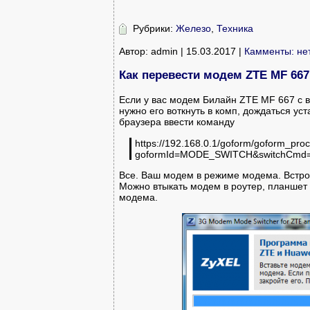
Рубрики:
Железо
,
Техника
Автор: admin | 15.03.2017 |
Камменты: не
Как перевести модем ZTE MF 66
Если у вас модем Билайн ZTE MF 667 с 
нужно его воткнуть в комп, дождаться ус
браузера ввести команду
https://192.168.0.1/goform/goform_pro
goformId=MODE_SWITCH&switchCm
Все. Ваш модем в режиме модема. Встр
Можно втыкать модем в роутер, планшет 
модема.