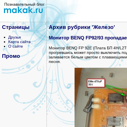
Познавательный блог
Страницы
Архив рубрики 'Железо'
Друзья
Монитор BENQ FP92/93 пропадает
Карта сайта
О сайте
Монитор BENQ FP 92E (Плата БП 4H/L2T02
прогревшись может просто выключить под
Промо
заливается белым цветом с плавающими 
песня.