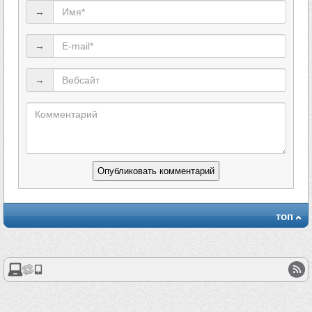
→
→
→
топ