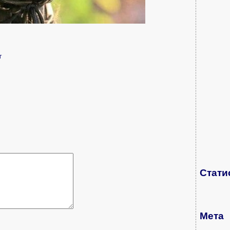
т
Стати
Мета