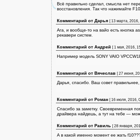
Всё правильно сделал, смысла нет пере
восстановления. Так что нажимайте F10
Комментарий
от
Дарья
[ 13 марта, 2016, 
Ага, и вообще-то на вайо есть кнопка a
рекавери систем.
Комментарий
от
Андрей
[ 1 мая, 2016, 15
Например модель SONY VAIO VPCCW1E1R 
Комментарий
от
Вячеслав
[ 27 июня, 20
Дарья, спасибо. Ваш совет правильнее
Комментарий
от
Роман
[ 16 июля, 2016, 0
Спасибо за заметку. Своевременная п
драйвера найдешь, а тут на тебе — мож
Комментарий
от
Равиль
[ 28 января, 201
А в какой именно момент ее жать f10??