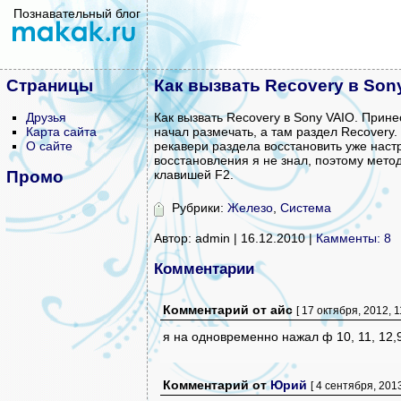
Познавательный блог
Страницы
Как вызвать Recovery в Son
Друзья
Как вызвать Recovery в Sony VAIO. Прине
Карта сайта
начал размечать, а там раздел Recovery.
О сайте
рекавери раздела восстановить уже наст
восстановления я не знал, поэтому метод
Промо
клавишей F2.
Рубрики:
Железо
,
Система
Автор: admin | 16.12.2010 |
Камменты: 8
Комментарии
Комментарий
от
айс
[ 17 октября, 2012, 1
я на одновременно нажал ф 10, 11, 12,
Комментарий
от
Юрий
[ 4 сентября, 2013