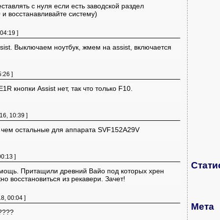
ставлять с нуля если есть заводской раздел
 и восстанавливайте систему)
04:19 ]
ssist. Выключаем ноутбук, жмем на assist, включается
:26 ]
кнопки Assist нет, так что только F10.
16, 10:39 ]
, чем остальные для аппарата SVF152A29V
0:13 ]
Стати
омощь. Притащили древний Вайо под которых хрен
но восстановиться из рекавери. Зачет!
8, 00:04 ]
Мета
????