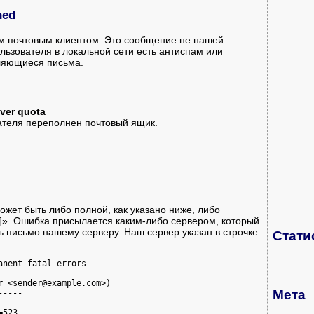
ned
м почтовым клиентом. Это сообщение не нашей
ользователя в локальной сети есть антиспам или
ляющиеся письма.
Over quota
чателя переполнен почтовый ящик.
жет быть либо полной, как указано ниже, либо
05]». Ошибка присылается каким-либо сервером, который
 письмо нашему серверу. Наш сервер указан в строчке
Стати
nent fatal errors -----

 <sender@example.com>)

Мета
----

523  
