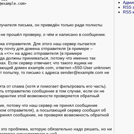
Адми
example.com>

RSS 
RSS 
олучателя письма, он приведён только ради полноты
не прошёл проверку, о чём и написано в сообщении.
ка отправителя. Для этого наш сервер пытается
у почту для домена отправителя (в примере –
са «<>» на адрес отправителя (в примере
да должны приниматься, потому что именно так
х. Если сервер отвечает, что такого ящика не
вающий домен example.com, ответил «550-User unknown
ет попытку, то письмо с адреса sender@example.com не
та от спама (хотя и помогает фильтровать его часть).
ть отправителю сообщение в том случае, если он не
гарантии этой возможности проверяется обратный
ме, потому что наш сервер не принял сообщение
еном отправителя), а посылающий сервер сообщил об
принял сообщение, не проверяя возможность обратной
это проблема, которую обязательно надо решать, но ни
которое сигнализирует о ней.