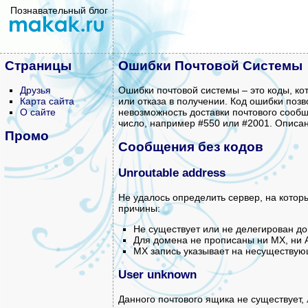
Познавательный блог
Страницы
Ошибки Почтовой Системы
Друзья
Ошибки почтовой системы – это коды, к
Карта сайта
или отказа в получении. Код ошибки позв
О сайте
невозможность доставки почтового сообщ
число, например #550 или #2001. Описа
Промо
Сообщения без кодов
Unroutable address
Не удалось определить сервер, на кото
причины:
Не существует или не делегирован до
Для домена не прописаны ни MX, ни 
MX запись указывает на несуществу
User unknown
Данного почтового ящика не существует,