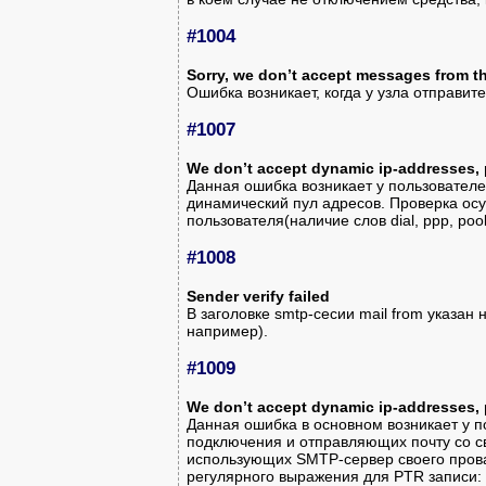
#1004
Sorry, we don’t accept messages from t
Ошибка возникает, когда у узла отправит
#1007
We don’t accept dynamic ip-addresses, 
Данная ошибка возникает у пользовател
динамический пул адресов. Проверка осу
пользователя(наличие слов dial, ppp, pool, 
#1008
Sender verify failed
В заголовке smtp-сесии mail from указа
например).
#1009
We don’t accept dynamic ip-addresses, 
Данная ошибка в основном возникает у 
подключения и отправляющих почту со с
использующих SMTP-сервер своего прова
регулярного выражения для PTR записи: