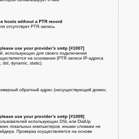
he hosts without a PTR record
еля отсутствует PTR-запись.
please use your provider’s smtp [#1007]
ей, использующих для своего подключения
ществляется на основании |PTR записи IP-адреса
dsl, dynamic, static).
н неверный обратный адрес (несуществующий домен,
please use your provider’s smtp [#1009]
пользователей использующих DSL или DialUp
воих локальных компьютеров, иными словами не
йдера. Проверка осуществляется на основе