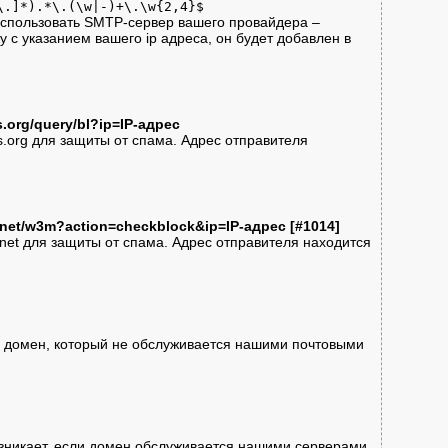
\.]*).*\.(\w|-)+\.\w{2,4}$
 использовать SMTP-сервер вашего провайдера –
 с указанием вашего ip адреса, он будет добавлен в
s.org/query/bl?ip=IP-адрес
org для защиты от спама. Адрес отправителя
p.net/w3m?action=checkblock&ip=IP-адрес [#1014]
et для защиты от спама. Адрес отправителя находится
 домен, который не обслуживается нашими почтовыми
зникает, если домен обслуживается нашими серверами,