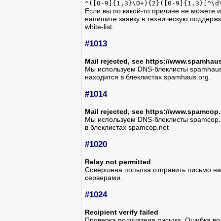
^([0-9]{1,3}\D+){2}([0-9]{1,3}[^\d
Если вы по какой-то причине не можете
напишите заявку в техническую поддержку
white-list.
#1013
Mail rejected, see https://www.spamhau
Мы используем DNS-блеклисты spamhaus.
находится в блеклистах spamhaus.org.
#1014
Mail rejected, see https://www.spamco
Мы используем DNS-блеклисты spamcop.n
в блеклистах spamcop.net
#1020
Relay not permitted
Совершена попытка отправить письмо на
серверами.
#1024
Recipient verify failed
Проверка получателя письма. Ошибка во