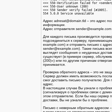
<<< 550-Verification failed for <sender@
<<< 550-User unknown (200)

<<< 550 Sender verify failed [#1005].

Адрес adresat@domain.tld – это адрес п
информации.
Адрес отправителя sender@example.com 
Для каждого письма производится провер
подсоединиться к серверу, принимающем
example.com) и отправить письмо с адре
sender@example.com). Такие письма всег
выглядят сообщения о неудачных доставка
существует (в примере сервер, обслужи
(200)») или по другим причинам отверга
принимается.
Проверка обратного адреса – это не защи
Сервер должен иметь возможность посла
смог доставить письмо получателю. Для 
адрес.
В настоящем случае Вы узнали о пробле
(сигнализируя о проблемах связи с дом
этом отправителю. Если бы наш сервер 
доставки, Вы не узнали бы о проблеме.
Письмо с неверным обратным адресом – 
в коем случае не отключением средства, 