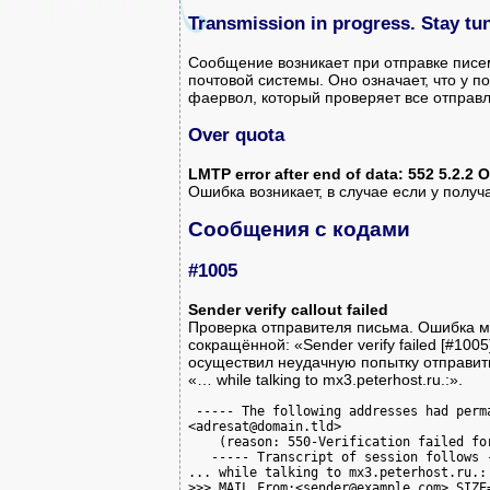
Transmission in progress. Stay tu
Сообщение возникает при отправке писе
почтовой системы. Оно означает, что у п
фаервол, который проверяет все отправ
Over quota
LMTP error after end of data: 552 5.2.2 
Ошибка возникает, в случае если у полу
Сообщения с кодами
#1005
Sender verify callout failed
Проверка отправителя письма. Ошибка мо
сокращённой: «Sender verify failed [#10
осуществил неудачную попытку отправить
«… while talking to mx3.peterhost.ru.:».
 ----- The following addresses had perma
<adresat@domain.tld>

    (reason: 550-Verification failed for
   ----- Transcript of session follows -
... while talking to mx3.peterhost.ru.:

>>> MAIL From:<sender@example.com> SIZE=