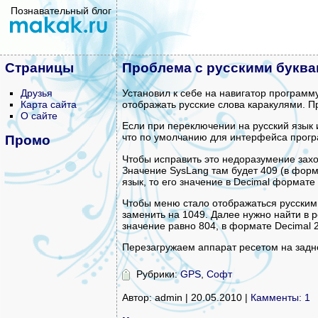
Познавательный блог
Страницы
Проблема с русскими буквам
Друзья
Установил к себе на навигатор программу
Карта сайта
отображать русские слова каракулями. Пр
О сайте
Если при переключении на русский язык 
что по умолчанию для интерфейса програ
Промо
Чтобы исправить это недоразумение за
Значение SysLang там будет 409 (в форм
язык, то его значение в Decimal формате
Чтобы меню стало отображаться русским
заменить на 1049. Далее нужно найти в
значение равно 804, в формате Decimal 2
Перезагружаем аппарат ресетом на задн
Рубрики:
GPS
,
Софт
Автор: admin | 20.05.2010 |
Камменты: 1