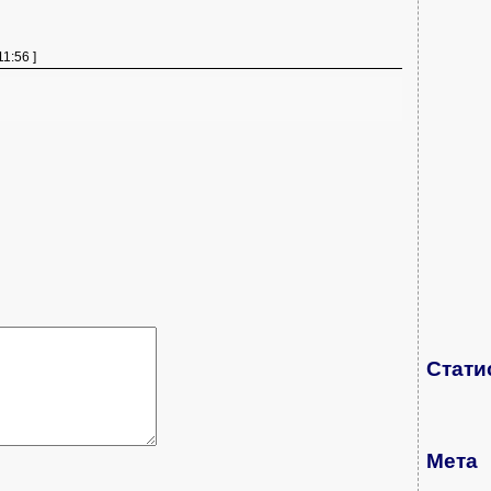
11:56 ]
Стати
Мета