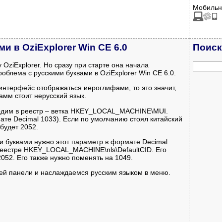
Мобильн
и в OziExplorer Win CE 6.0
Поиск
 OziExplorer. Но сразу при старте она начала
облема с русскими буквами в OziExplorer Win CE 6.0.
интерфейс отображаться иероглифами, то это значит,
мм стоит нерусский язык.
ходим в реестр – ветка HKEY_LOCAL_MACHINE\MUI.
ате Decimal 1033). Если по умолчанию стоял китайский
 будет 2052.
и буквами нужно этот параметр в формате Decimal
 реестре HKEY_LOCAL_MACHINE\nls\DefaultCID. Его
052. Его также нужно поменять на 1049.
ей панели и наслаждаемся русским языком в меню.