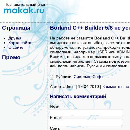
Познавательный блог
Страницы
Borland C++ Builder 5/6 не у
Друзья
На работе не ставится
Borland C++ Build
Карта сайта
выкидывая никаких ошибок, вылетает инс
О сайте
обнаружено, что установка проходит тол
символами, нарпример USER или ADMIN. Е
Промо
Видимо, он кидает в пользовательскую па
символами не желает. Ставим под юзерм 
чей логин написан Русскими символами.
Рубрики:
Система
,
Софт
Автор: admin | 19.04.2010 |
Камменты: не
Написать комментарий
Имя:
E-mail:
Сайт: