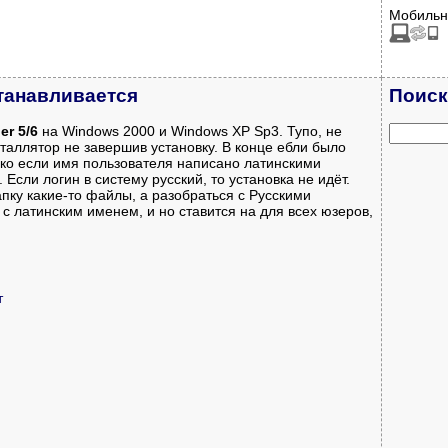
Мобильн
станавливается
Поиск
er 5/6
на Windows 2000 и Windows XP Sp3. Тупо, не
таллятор не завершив установку. В конце ебли было
ько если имя пользователя написано латинскими
сли логин в систему русский, то установка не идёт.
пку какие-то файлы, а разобраться с Русскими
с латинским именем, и но ставится на для всех юзеров,
т